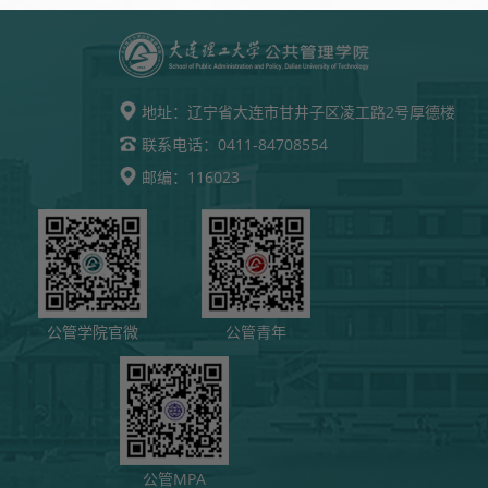
地址：
辽宁省大连市甘井子区凌工路2号厚德楼
0411-84708554
联系电话：
116023
邮编：
公管学院官微
公管青年
公管MPA