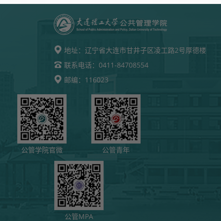
地址：
辽宁省大连市甘井子区凌工路2号厚德楼
0411-84708554
联系电话：
116023
邮编：
公管学院官微
公管青年
公管MPA