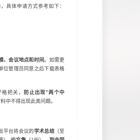
助，具体申请方式参考如下：
模、会议地点和时间
。如需更
单位管理员同意之后下载表格
严格把关，
防止出现"两个中
材料中不得出现此类问题。
批平台将会议的
学术总结
（至
像素)、
论文集
（1份）、
到会国