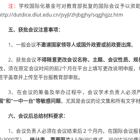
注：
学校国际化基金可对教育部批复的国际会议予以资
http://dutdice.dlut.edu.cn/jsyjl/zhjbgjhy/sqgjhjjzz.htm
五、获批会议注意事项：
1、一般会议
不邀请国家领导人或国外政要或前政要出席
。
2、获批会议
不得随意更改会议名称、主题、会议性质、规
改，须在原定会议时间的前2个月在平台上填写更改说明申报，
签字盖章并上传至平台报教育部审批。
3、在会议的筹备及举办过程中，会议学术负责人必须
国"和"一中一台"等敏感问题
，尤其是会议的论文集和所有文字
六、会议后总结材料要求：
1、会议负责人必须在会议结束后２个月内，在国际会议报
少3000字）、
统计表、重要照片
3-5张(JPG格式，3500*2500