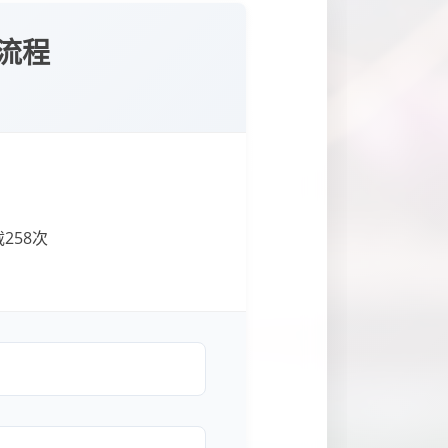
流程
载
258
次