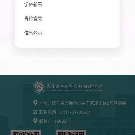
学庐新玉
青衿睿果
信息公示
地址：
辽宁省大连市甘井子区凌工路2号厚德楼
0411-84708554
联系电话：
116023
邮编：