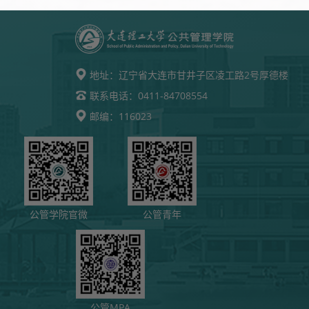
地址：
辽宁省大连市甘井子区凌工路2号厚德楼
0411-84708554
联系电话：
116023
邮编：
公管学院官微
公管青年
公管MPA