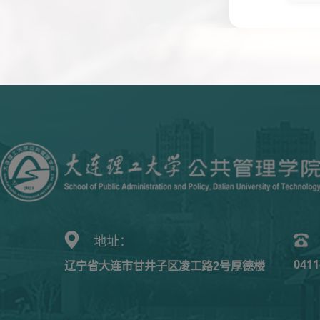
地址：
0411
辽宁省大连市甘井子区凌工路2号厚德楼