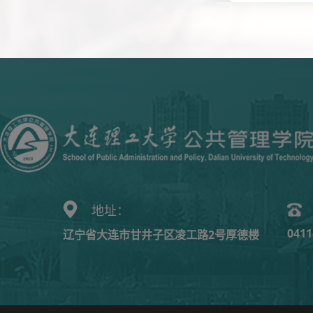
地址：
0411
辽宁省大连市甘井子区凌工路2号厚德楼