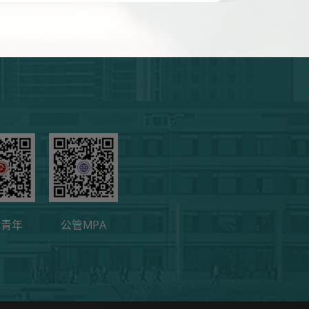
管青年
公管MPA